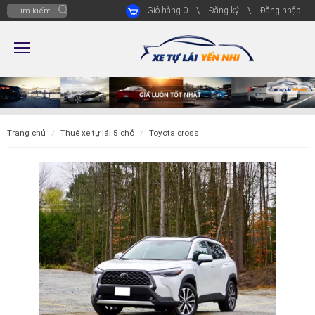
Giỏ hàng
0
Đăng ký
Đăng nhập
trang chủ
thuê xe tự lái 5 chỗ
toyota cross