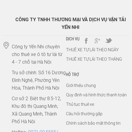
CÔNG TY TNHH THƯƠNG MẠI VÀ DỊCH VỤ VẬN TẢI
YẾN NHI
DỊCH VỤ
Công ty Yến Nhi chuyên
THUÊ XE TỰ LÁI THEO NGÀY
cho thuê xe ô tô tự lái từ
THUÊ XE TỰ LÁI THEO THÁNG
4 - 7 chỗ tại Hà Nội
Trụ sở chính: Số 16 Dương
HỖ TRỢ
Đình Nghệ, Phường Yên
Giới thiệu chung
Hòa, Thành Phố Hà Nội
Quy định và hình thức thanh toán
Cơ sở 2: Biệt thự 8.5-12,
Thủ tục thuê xe
Khu đô thị Quang Minh,
Xã Quang Minh, Thành
Câu hỏi thường gặp
Phố Hà Nội
Chính sách bảo mật thông tin