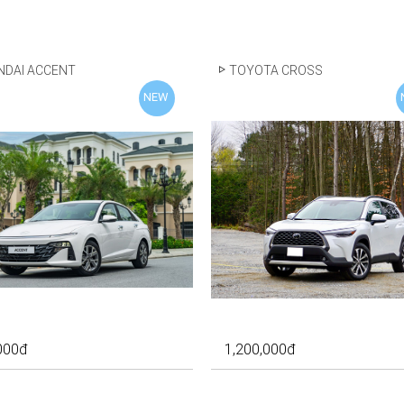
NDAI ACCENT
TOYOTA CROSS
NEW
000
đ
1,200,000
đ