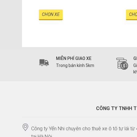
CHỌN XE
CHỌ
MIỄN PHÍ GIAO XE
G
Trong bán kính 5km
G
k
CÔNG TY TNHH TH
Công ty Yến Nhi chuyên cho thuê xe ô tô tự lái từ 
tại Hà Nội