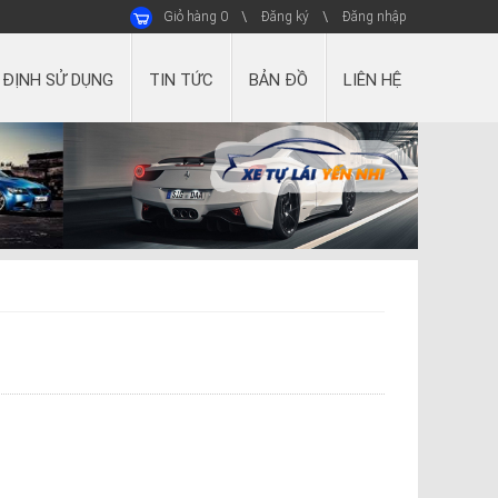
Giỏ hàng
0
Đăng ký
Đăng nhập
 ĐỊNH SỬ DỤNG
TIN TỨC
BẢN ĐỒ
LIÊN HỆ