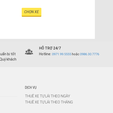
lịch sự và tin
trong các n
CHỌN XE
CHỌN XE
HỖ TRỢ 24/7
uẩn bị tốt
Hotline:
0971.99.5555
hoặc
0986.30.7776
 Quý khách
DỊCH VỤ
THUÊ XE TỰ LÁI THEO NGÀY
THUÊ XE TỰ LÁI THEO THÁNG