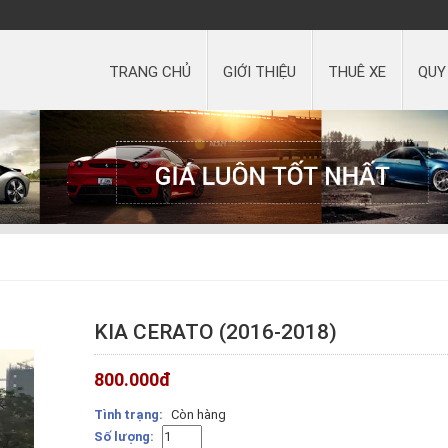
TRANG CHỦ
GIỚI THIỆU
THUÊ XE
QUY
KIA CERATO (2016-2018)
800.000
đ
Tình trạng:
Còn hàng
Số lượng: