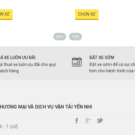
N XE
CHỌN XE
prev
next
IÁ XE LUÔN ƯU ĐÃI
ĐẶT XE SỚM
iá thuê xe luôn ưu đãi cho quý
Đặt xe sớm để có sự ch
hách hàng
hơn cho hành trình của
ƯƠNG MẠI VÀ DỊCH VỤ VẬN TẢI YẾN NHI
4 - 7 chỗ