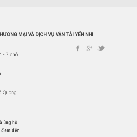
ƯƠNG MẠI VÀ DỊCH VỤ VẬN TẢI YẾN NHI
4 - 7 chỗ
n
Xã Quang
và ủng hộ
ết đem đến