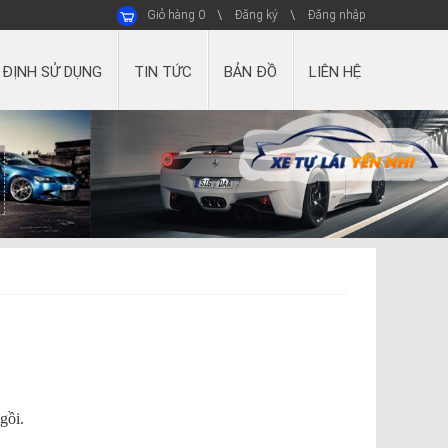
Giỏ hàng
0
Đăng ký
Đăng nhập
 ĐỊNH SỬ DỤNG
TIN TỨC
BẢN ĐỒ
LIÊN HỆ
gồi.