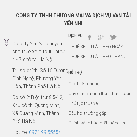
CÔNG TY TNHH THƯƠNG MẠI VÀ DỊCH VỤ VẬN TẢI
YẾN NHI
DỊCH VỤ
Công ty Yến Nhi chuyên
THUÊ XE TỰ LÁI THEO NGÀY
cho thuê xe ô tô tự lái từ
THUÊ XE TỰ LÁI THEO THÁNG
4 - 7 chỗ tại Hà Nội
Trụ sở chính: Số 16 Dương
HỖ TRỢ
Đình Nghệ, Phường Yên
Giới thiệu chung
Hòa, Thành Phố Hà Nội
Quy định và hình thức thanh toán
Cơ sở 2: Biệt thự 8.5-12,
Thủ tục thuê xe
Khu đô thị Quang Minh,
Xã Quang Minh, Thành
Câu hỏi thường gặp
Phố Hà Nội
Chính sách bảo mật thông tin
Hotline:
0971.99.5555/