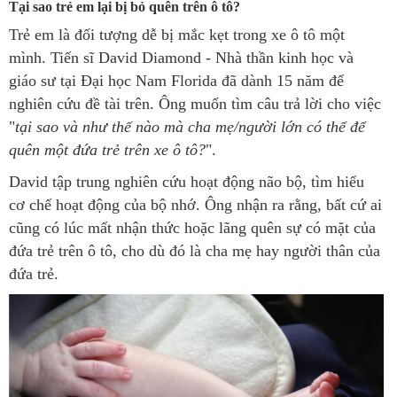
Tại sao trẻ em lại bị bỏ quên trên ô tô?
Trẻ em là đối tượng dễ bị mắc kẹt trong xe ô tô một
mình. Tiến sĩ David Diamond - Nhà thần kinh học và
giáo sư tại Đại học Nam Florida đã dành 15 năm để
nghiên cứu đề tài trên. Ông muốn tìm câu trả lời cho việc
"
tại sao và như thế nào mà cha mẹ/người lớn có thể để
quên một đứa trẻ trên xe ô tô?
".
David tập trung nghiên cứu hoạt động não bộ, tìm hiểu
cơ chế hoạt động của bộ nhớ. Ông nhận ra rằng, bất cứ ai
cũng có lúc mất nhận thức hoặc lãng quên sự có mặt của
đứa trẻ trên ô tô, cho dù đó là cha mẹ hay người thân của
đứa trẻ.