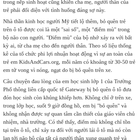
trong nếp sinh hoạt cũng khiến cha mẹ, người thân của
trẻ phải đối diện với tình huống đáng sợ này.
Nhà thần kinh học người Mỹ tiết lộ thêm, bỏ quên trẻ
trên ô tô được coi là một "sai số", một "điểm mù" trong
bộ não con người. "Điểm mù" của bộ nhớ xảy ra với bất
kỳ ai, từ cha mẹ cho đến người thân. Theo số liệu thống
kê của tổ chức phi lợi nhuận hoạt động vì sự an toàn của
trẻ em KidsAndCars.org, mỗi năm có khoảng từ 30-50 trẻ
em tử vong vì nóng, ngạt do bị bỏ quên trên xe.
Câu chuyện đau lòng của em học sinh lớp 1 của Trường
Phổ thông liên cấp quốc tế Gateway bị bỏ quên ô tô đưa
đón học sinh còn khủng khiếp hơn. Không chỉ ở trên xe,
trong lớp học, suốt 9 giờ đồng hồ, em bị "bỏ quên" và
không nhận được sự quan tâm cần thiết của giáo viên chủ
nhiệm, nhà trường. Có thể thấy, điểm mù không chỉ tồn
tại trên ô tô, chỉ xảy ra đối với người lái ô tô mà nó còn
lan tới não bộ của tất cả người thân xung quanh trẻ và