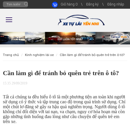
Giỏ hàng
0
Đăng ký
Đăng nhập
trang chủ
kinh nghiệm lái xe
cần làm gì để tránh bỏ quên trẻ trên ô tô?
Cần làm gì để tránh bỏ quên trẻ trên ô tô?
15:35 29/09/2019
Tất cả chúng ta đều hiểu ô tô là một phương tiện an toàn khi người
sử dụng có ý thức và tập trung cao độ trong quá trình sử dụng. Chỉ
một chút lơ đãng sẽ gây ra hậu quả nghiêm trọng. Người dùng ô tô
không chỉ đối diện với tai nạn, va chạm, nguy cơ hỏa hoạn mà còn
gặp những tình huống đau lòng như câu chuyện để quên trẻ em
trên xe.