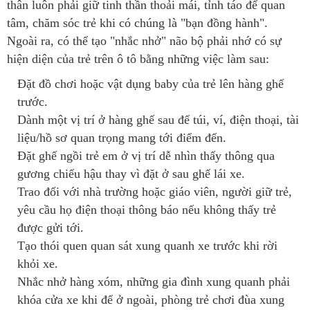
thân luôn phải giữ tinh thần thoải mái, tỉnh táo để quan
tâm, chăm sóc trẻ khi có chúng là "bạn đồng hành".
Ngoài ra, có thể tạo "nhắc nhở" não bộ phải nhớ có sự
hiện diện của trẻ trên ô tô bằng những việc làm sau:
Đặt đồ chơi hoặc vật dụng baby của trẻ lên hàng ghế
trước.
Dành một vị trí ở hàng ghế sau để túi, ví, điện thoại, tài
liệu/hồ sơ quan trọng mang tới điểm đến.
Đặt ghế ngồi trẻ em ở vị trí dễ nhìn thấy thông qua
gương chiếu hậu thay vì đặt ở sau ghế lái xe.
Trao đổi với nhà trường hoặc giáo viên, người giữ trẻ,
yêu cầu họ điện thoại thông báo nếu không thấy trẻ
được gửi tới.
Tạo thói quen quan sát xung quanh xe trước khi rời
khỏi xe.
Nhắc nhở hàng xóm, những gia đình xung quanh phải
khóa cửa xe khi để ở ngoài, phòng trẻ chơi đùa xung