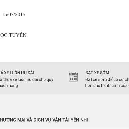
: 15/07/2015
GỌC TUYẾN
IÁ XE LUÔN ƯU ĐÃI
ĐẶT XE SỚM
iá thuê xe luôn ưu đãi cho quý
Đặt xe sớm để có sự ch
hách hàng
hơn cho hành trình của
ƯƠNG MẠI VÀ DỊCH VỤ VẬN TẢI YẾN NHI