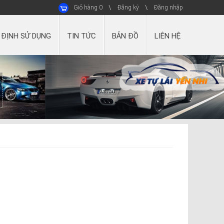
Giỏ hàng
0
Đăng ký
Đăng nhập
 ĐỊNH SỬ DỤNG
TIN TỨC
BẢN ĐỒ
LIÊN HỆ